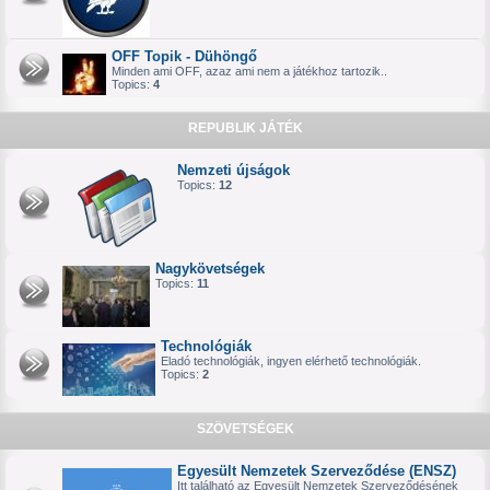
OFF Topik - Dühöngő
Minden ami OFF, azaz ami nem a játékhoz tartozik..
Topics:
4
REPUBLIK JÁTÉK
Nemzeti újságok
Topics:
12
Nagykövetségek
Topics:
11
Technológiák
Eladó technológiák, ingyen elérhető technológiák.
Topics:
2
SZÖVETSÉGEK
Egyesült Nemzetek Szerveződése (ENSZ)
Itt található az Egyesült Nemzetek Szerveződésének