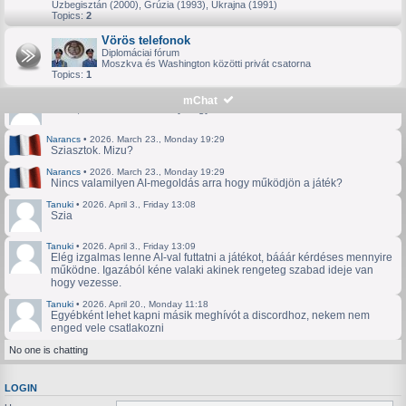
Üzbegisztán (2000), Grúzia (1993), Ukrajna (1991)
kifejezetten lassú kör lesz.
Topics:
2
Imperator
•
2024. May 7., Tuesday 15:10
Vörös telefonok
Én kitartok. Ameddig kell. Csak nyugodtan C.
Diplomáciai fórum
Cormac
•
2024. May 15., Wednesday 10:15
Moszkva és Washington közötti privát csatorna
Topics:
1
Ismét léptünk egyet előre.
Tanuki
•
2026. March 2., Monday 9:27
mChat
Hello, továbbra sincs esély hogy valaha feléled?
Narancs
•
2026. March 23., Monday 19:29
Sziasztok. Mizu?
Narancs
•
2026. March 23., Monday 19:29
Nincs valamilyen AI-megoldás arra hogy működjön a játék?
Tanuki
•
2026. April 3., Friday 13:08
Szia
Tanuki
•
2026. April 3., Friday 13:09
Elég izgalmas lenne AI-val futtatni a játékot, bááár kérdéses mennyire
működne. Igazából kéne valaki akinek rengeteg szabad ideje van
hogy vezesse.
Tanuki
•
2026. April 20., Monday 11:18
Egyébként lehet kapni másik meghívót a discordhoz, nekem nem
enged vele csatlakozni
No one is chatting
LOGIN