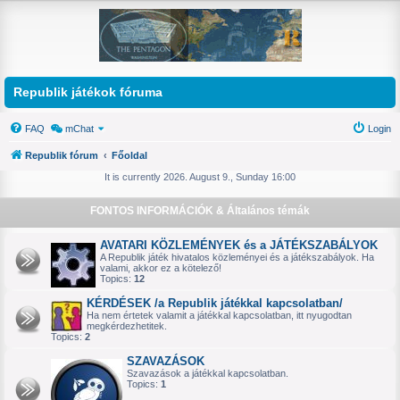
Republik játékok fóruma
FAQ
mChat
Login
Republik fórum
Főoldal
It is currently 2026. August 9., Sunday 16:00
FONTOS INFORMÁCIÓK & Általános témák
AVATARI KÖZLEMÉNYEK és a JÁTÉKSZABÁLYOK
A Republik játék hivatalos közleményei és a játékszabályok. Ha
valami, akkor ez a kötelező!
Topics:
12
KÉRDÉSEK /a Republik játékkal kapcsolatban/
Ha nem értetek valamit a játékkal kapcsolatban, itt nyugodtan
megkérdezhetitek.
Topics:
2
SZAVAZÁSOK
Szavazások a játékkal kapcsolatban.
Topics:
1