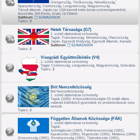
Görögország, Törökország, Németország,
Spanyolország, Csehország, Lengyelország, Magyarország
Társult államok: Japán (az USA kiemelt kelet-ázsiai szövetségeseként),
Ausztrália, Dél-Korea, Izrael, Új-Zéland.
Subforum:
SZAVAZÁSOK
Topics:
3
Hetek Társasága (G7)
1. szintű diplomáciai szövetség
Tagok: Franciaország, Németország, Olaszország,
Japán, Egyesült Királyság, Egyesült Államok, Kanada
Subforum:
SZAVAZÁSOK
Topics:
2
Visegrádi Együttműködés (V4)
1. szintű diplomáciai szövetség
Tagjai: Csehország, Lengyelország, Magyarország, Szlovákia
Topics:
2
Brit Nemzetközösség
Brit Nemzetközösség:
1. szintű diplomáciai szövetség
Tagok (2000): A Nemzetközösségbe 53 önálló állam,
valamint különböző gyarmatok és protektorátusok sora
tartozik.
Topics:
2
Független Államok Közössége (FÁK)
Cormac
•
2024. April 10., Wednesday 14:59
1. szintű diplomáciai szövetség
Tagok:
VH kint...és pár privát is, akit érint.
Azerbajdzsán (1993), Fehéroroszország (1991),
Kazahsztán (1991), Kirgizisztán (1991), Moldova (1994),
Cormac
•
2024. May 6., Monday 14:30
Oroszország (1991), Örményország (1991), Tádzsikisztán (1991),
Srácok, kissé beálltam..mindenféle okok miatt...sorry....ez egy