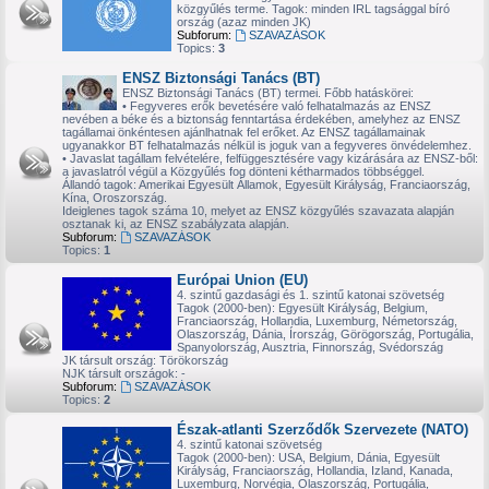
közgyűlés terme. Tagok: minden IRL tagsággal bíró
ország (azaz minden JK)
Subforum:
SZAVAZÁSOK
Topics:
3
ENSZ Biztonsági Tanács (BT)
ENSZ Biztonsági Tanács (BT) termei. Főbb hatáskörei:
• Fegyveres erők bevetésére való felhatalmazás az ENSZ
nevében a béke és a biztonság fenntartása érdekében, amelyhez az ENSZ
tagállamai önkéntesen ajánlhatnak fel erőket. Az ENSZ tagállamainak
ugyanakkor BT felhatalmazás nélkül is joguk van a fegyveres önvédelemhez.
• Javaslat tagállam felvételére, felfüggesztésére vagy kizárására az ENSZ-ből:
a javaslatról végül a Közgyűlés fog dönteni kétharmados többséggel.
Állandó tagok: Amerikai Egyesült Államok, Egyesült Királyság, Franciaország,
Kína, Oroszország.
Ideiglenes tagok száma 10, melyet az ENSZ közgyűlés szavazata alapján
osztanak ki, az ENSZ szabályzata alapján.
Subforum:
SZAVAZÁSOK
Topics:
1
Európai Union (EU)
4. szintű gazdasági és 1. szintű katonai szövetség
Tagok (2000-ben): Egyesült Királyság, Belgium,
Franciaország, Hollandia, Luxemburg, Németország,
Olaszország, Dánia, Írország, Görögország, Portugália,
Spanyolország, Ausztria, Finnország, Svédország
JK társult ország: Törökország
NJK társult országok: -
Subforum:
SZAVAZÁSOK
Topics:
2
Észak-atlanti Szerződők Szervezete (NATO)
4. szintű katonai szövetség
Tagok (2000-ben): USA, Belgium, Dánia, Egyesült
Királyság, Franciaország, Hollandia, Izland, Kanada,
Luxemburg, Norvégia, Olaszország, Portugália,